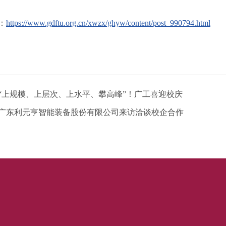
：
https://www.gdftu.org.cn/xwzx/ghyw/content/post_990794.html
“上规模、上层次、上水平、攀高峰”！广工喜迎校庆
广东利元亨智能装备股份有限公司来访洽谈校企合作