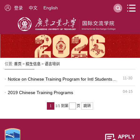
登录
中文
English
位置:
首页
>
招生信息
>
语言培训
11-30
Notice on Chinese Training Program for Intl Students
2021 Spring Semester
04-15
2019 Chinese Training Programs
1
1/1
到第
页
跳转