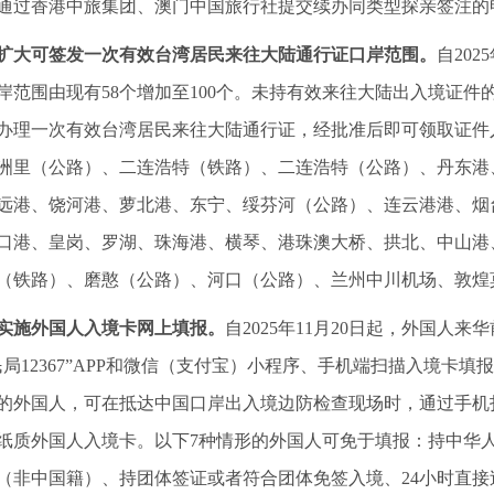
通过香港中旅集团、澳门中国旅行社提交续办同类型探亲签注的
扩大可签发一次有效台湾居民来往大陆通行证口岸范围。
自20
岸范围由现有58个增加至100个。未持有效来往大陆出入境证
办理一次有效台湾居民来往大陆通行证，经批准后即可领取证件
洲里（公路）、二连浩特（铁路）、二连浩特（公路）、丹东港
远港、饶河港、萝北港、东宁、绥芬河（公路）、连云港港、烟
口港、皇岗、罗湖、珠海港、横琴、港珠澳大桥、拱北、中山港
（铁路）、磨憨（公路）、河口（公路）、兰州中川机场、敦煌
实施外国人入境卡网上填报。
自2025年11月20日起，外国
民局12367”APP和微信（支付宝）小程序、手机端扫描入境
的外国人，可在抵达中国口岸出入境边防检查现场时，通过手机
纸质外国人入境卡。以下7种情形的外国人可免于填报：持中华
（非中国籍）、持团体签证或者符合团体免签入境、24小时直