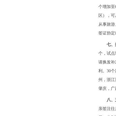
个增加至
区），可
从事旅游
签证协定
七、
个，试点
请换发补
利。30
州，浙江
肇庆，广
八、
亲签注往