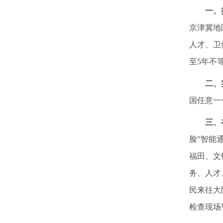
一、
京津冀地
人才、卫
至5年不
二、
国任意一
三、
脸”智能
福田、文
务、人才
民来往大
检查现场