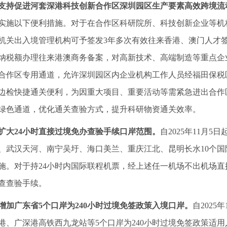
支持促进河套深港科技创新合作区深圳园区生产要素高效跨境流
实施以下便利措施。对于在合作区科研院所、科技创新企业等机
机关出入境管理机构可予签发3年多次有效往来香港、澳门人才
纳税额办理往来港澳商务备案，对高新技术、高端制造等重点企
合作区专用通道，允许深圳园区内企业机构工作人员经福田保税
边检快捷通关便利，为因重大项目、重要活动等需紧急进出合作
绿色通道，优化通关查验方式，提升科研物资通关效率。
扩大24小时直接过境免办查验手续口岸范围。
自2025年11月
、武汉天河、南宁吴圩、海口美兰、重庆江北、昆明长水10个国
施。对于持24小时内国际联程机票，经上述任一机场不出机场
查查验手续。
增加广东省5个口岸为240小时过境免签政策入境口岸。
自202
港、广深港高铁西九龙站等5个口岸为240小时过境免签政策适用