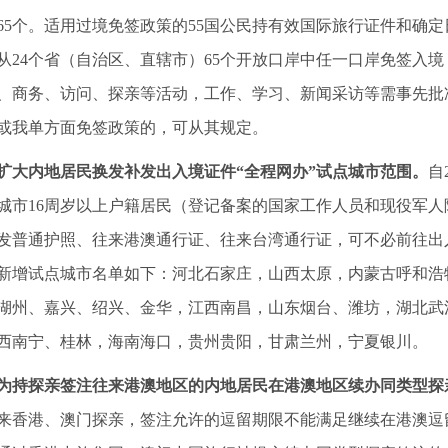
65个。适用过境免签政策的55国公民持有效国际旅行证件和确
从24个省（自治区、直辖市）65个开放口岸中任一口岸免签入境
、商务、访问、探亲等活动，工作、学习、新闻采访等需事先批
或我单方面免签政策的，可从其规定。
扩大内地居民换发补发出入境证件“全程网办”试点城市范围。
自
城市16周岁以上户籍居民（登记备案的国家工作人员和现役军
发普通护照、往来港澳通行证、往来台湾通行证，可不必前往出
个新增试点城市名单如下：河北石家庄，山西太原，内蒙古呼和
湖州、嘉兴、绍兴、金华，江西南昌，山东烟台、潍坊，湖北武
西南宁、桂林，海南海口，贵州贵阳，甘肃兰州，宁夏银川。
为持探亲签注往来港澳地区的内地居民在港澳地区续办同类型探
来香港、澳门探亲，签注允许的逗留期限不能满足继续在港澳逗