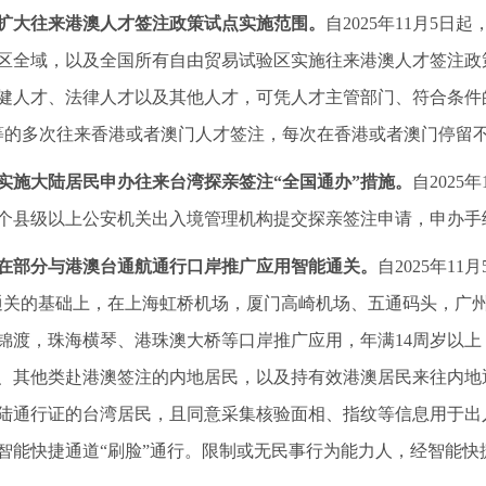
扩大往来港澳人才签注政策试点实施范围。
自2025年11月5
区全域，以及全国所有自由贸易试验区实施往来港澳人才签注政
健人才、法律人才以及其他人才，可凭人才主管部门、符合条件
等的多次往来香港或者澳门人才签注，每次在香港或者澳门停留不
实施大陆居民申办往来台湾探亲签注“全国通办”措施。
自202
个县级以上公安机关出入境管理机构提交探亲签注申请，申办手
在部分与港澳台通航通行口岸推广应用智能通关。
自2025年1
通关的基础上，在上海虹桥机场，厦门高崎机场、五通码头，广
锦渡，珠海横琴、港珠澳大桥等口岸推广应用，年满14周岁以
、其他类赴港澳签注的内地居民，以及持有效港澳居民来往内地
陆通行证的台湾居民，且同意采集核验面相、指纹等信息用于出
智能快捷通道“刷脸”通行。限制或无民事行为能力人，经智能