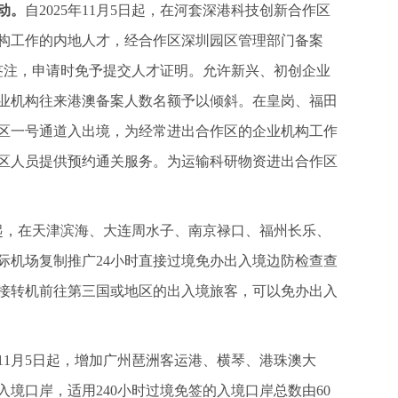
动。
自2025年11月5日起，在河套深港科技创新合作区
构工作的内地人才，经合作区深圳园区管理部门备案
签注，申请时免予提交人才证明。允许新兴、初创企业
业机构往来港澳备案人数名额予以倾斜。在皇岗、福田
区一号通道入出境，为经常进出合作区的企业机构工作
区人员提供预约通关服务。为运输科研物资进出合作区
5日起，在天津滨海、大连周水子、南京禄口、福州长乐、
际机场复制推广24小时直接过境免办出入境边防检查查
直接转机前往第三国或地区的出入境旅客，可以免办出入
5年11月5日起，增加广州琶洲客运港、横琴、港珠澳大
入境口岸，适用240小时过境免签的入境口岸总数由60