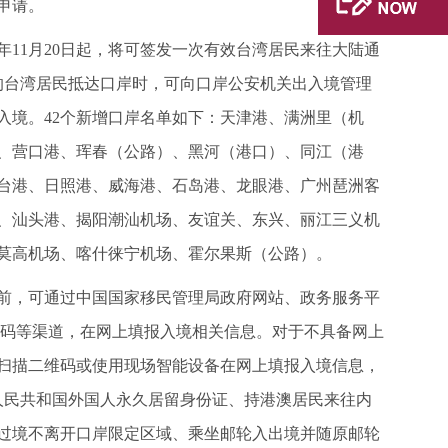
申请。
25年11月20日起，将可签发一次有效台湾居民来往大陆通
件的台湾居民抵达口岸时，可向口岸公安机关出入境管理
入境。42个新增口岸名单如下：天津港、满洲里（机
、营口港、珲春（公路）、黑河（港口）、同江（港
台港、日照港、威海港、石岛港、龙眼港、广州琶洲客
、汕头港、揭阳潮汕机场、友谊关、东兴、丽江三义机
莫高机场、喀什徕宁机场、霍尔果斯（公路）。
人来华前，可通过中国国家移民管理局政府网站、政务服务平
卡填报码等渠道，在网上填报入境相关信息。对于不具备网上
扫描二维码或使用现场智能设备在网上填报入境信息，
人民共和国外国人永久居留身份证、持港澳居民来往内
接过境不离开口岸限定区域、乘坐邮轮入出境并随原邮轮