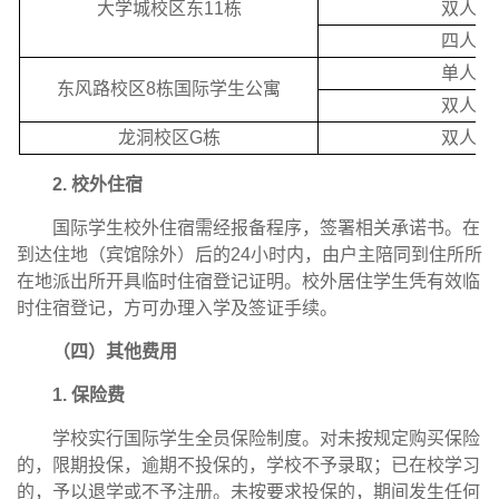
大学城校区东11栋
双人间
四人间
单人间
东风路校区8栋国际学生公寓
双人间
龙洞校区G栋
双人间
2. 校外住宿
国际学生校外住宿需经报备程序，签署相关承诺书。在
到达住地（宾馆除外）后的24小时内，由户主陪同到住所所
在地派出所开具临时住宿登记证明。校外居住学生凭有效临
时住宿登记，方可办理入学及签证手续。
（四）其他费用
1. 保险费
学校实行国际学生全员保险制度。对未按规定购买保险
的，限期投保，逾期不投保的，学校不予录取；已在校学习
的，予以退学或不予注册。未按要求投保的，期间发生任何